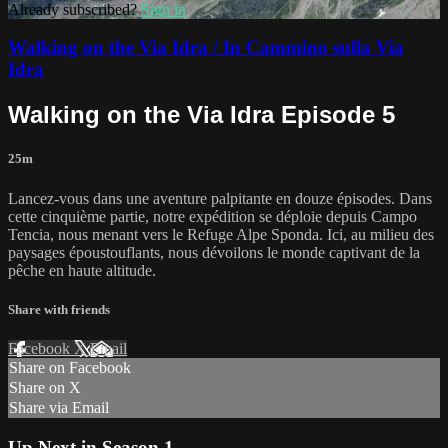
Already subscribed?
Sign in
Walking on the Via Idra / In Cammino sulla Via
Idra
Walking on the Via Idra Episode 5
25m
Lancez-vous dans une aventure palpitante en douze épisodes. Dans
cette cinquième partie, notre expédition se déploie depuis Campo
Tencia, nous menant vers le Refuge Alpe Sponda. Ici, au milieu des
paysages époustouflants, nous dévoilons le monde captivant de la
pêche en haute altitude.
Share with friends
Facebook
X
Email
Share on Facebook
Share on X
Share via Email
Up Next in
Season 1