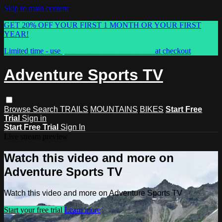
Skip to main content
GET 20% OFF YOUR FIRST 1 MONTH OR YOUR FIRST
YEAR!
Limited time - use
promo code:
ASTVSPRING
at checkout
Adventure Sports TV
Browse
Search
TRAILS
MOUNTAINS
BIKES
Start Free
Trial
Sign in
Start Free Trial
Sign In
Live stream preview
Watch this video and more on
Adventure Sports TV
Watch this video and more on Adventure Sports TV
Start your free trial
Learn more