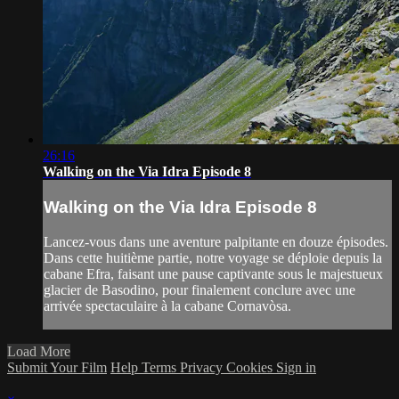
26:16
Walking on the Via Idra Episode 8
Walking on the Via Idra Episode 8
Lancez-vous dans une aventure palpitante en douze épisodes.
Dans cette huitième partie, notre voyage se déploie depuis la
cabane Efra, faisant une pause captivante sous le majestueux
glacier de Basodino, pour finalement conclure avec une
arrivée spectaculaire à la cabane Cornavòsa.
Load More
Submit Your Film
Help
Terms
Privacy
Cookies
Sign in