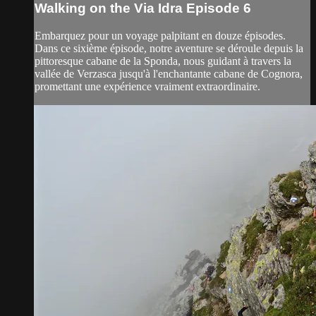
Walking on the Via Idra Episode 6
Embarquez pour un voyage palpitant en douze épisodes.
Dans ce sixième épisode, notre aventure se déroule depuis la
pittoresque cabane de la Sponda, nous guidant à travers la
vallée de Verzasca jusqu'à l'enchantante cabane de Cognora,
promettant une expérience vraiment extraordinaire.